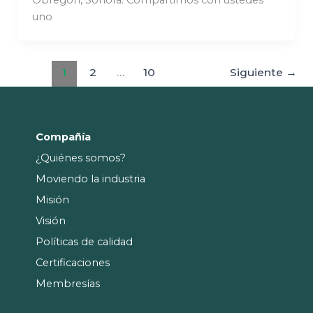
Obregón, Sonora. Compartimos con ustedes
uno
1
2
…
10
Siguiente
→
Compañía
¿Quiénes somos?
Moviendo la industria
Misión
Visión
Políticas de calidad
Certificaciones
Membresías