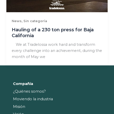
,
News
Sin categoría
Hauling of a 230 ton press for Baja
California
We at Tradelossa work hard and transform
every challenge into an achievement, during the
month of May we
Compañía
¿Quiénes somos?
Moviendo la industria
Misión