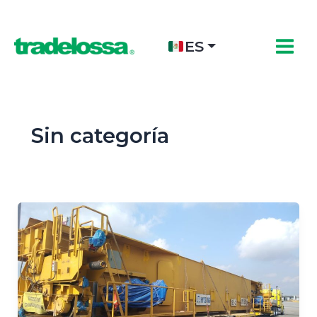
Ir
al
contenido
ES
Sin categoría