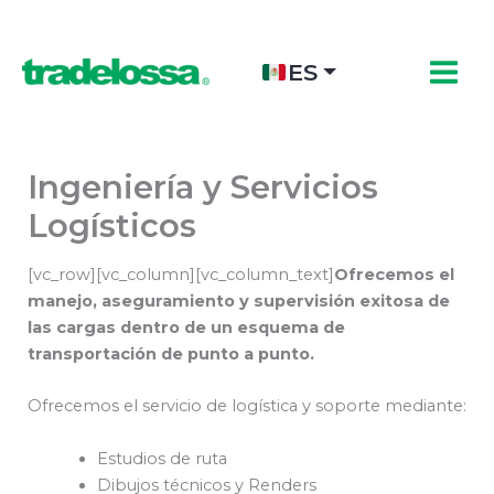
Ir
al
contenido
ES
Ingeniería y Servicios
Logísticos
[vc_row][vc_column][vc_column_text]
Ofrecemos el
manejo, aseguramiento y supervisi
ó
n exitosa de
las cargas dentro de un esquema de
transportaci
ó
n de punto a punto.
Ofrecemos el servicio de logística y soporte mediante:
Estudios de ruta
Dibujos técnicos y Renders