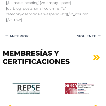
[/ultimate_heading][vc_empty_space]
[dt_blog_posts_small columns=”2″
category=”servicios-en-espanol-b”][/vc_column]
[/vc_row]
ANTERIOR
SIGUIENTE
MEMBRESÍAS Y
CERTIFICACIONES