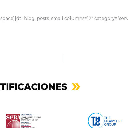
space][dt_blog_posts_small columns=”2″ category=”servi
TIFICACIONES