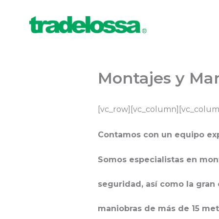
Ir
al
contenido
Montajes y Ma
[vc_row][vc_column][vc_colum
Contamos con un equipo exp
Somos especialistas en mon
seguridad, así como la gra
maniobras de más de 15 metr