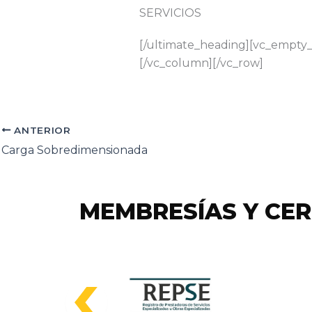
SERVICIOS
[/ultimate_heading][vc_empty_
[/vc_column][/vc_row]
ANTERIOR
Carga Sobredimensionada
MEMBRESÍAS Y CER