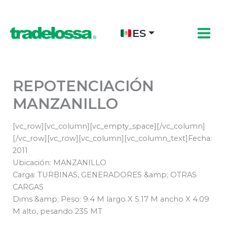
Ir
al
contenido
ES
REPOTENCIACIÓN
MANZANILLO
[vc_row][vc_column][vc_empty_space][/vc_column]
[/vc_row][vc_row][vc_column][vc_column_text]Fecha:
2011
Ubicación: MANZANILLO
Carga: TURBINAS, GENERADORES &amp; OTRAS
CARGAS
Dims &amp; Peso: 9.4 M largo X 5.17 M ancho X 4.09
M alto, pesando 235 MT