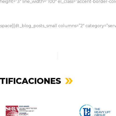
eight=”3″ line_width=”100″ el_class=”accent-border-color
space][dt_blog_posts_small columns=”2″ category=”serv
TIFICACIONES