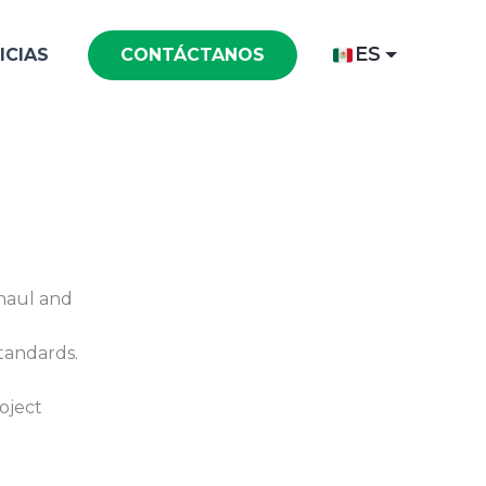
ES
ICIAS
CONTÁCTANOS
 haul and
tandards.
oject