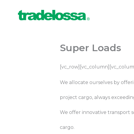
Ir
al
contenido
Super Loads
[vc_row][vc_column][vc_colum
We allocate ourselves by offer
project cargo, always exceedin
We offer innovative transport s
cargo.