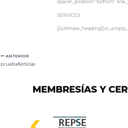
spacer_position=”bottom” line_h
SERVICES
[/ultimate_heading][vc_empty_
ANTERIOR
pruebaNoticias
MEMBRESÍAS Y CER