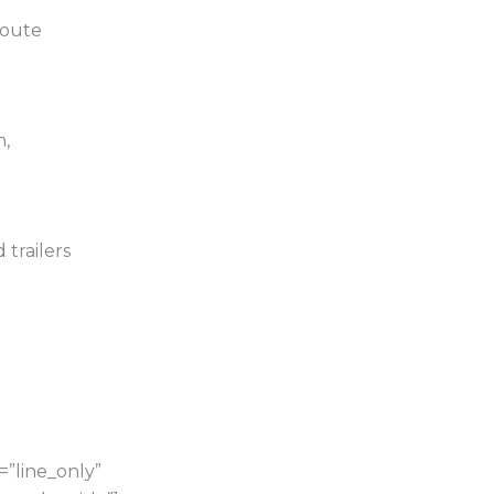
route
n,
 trailers
”line_only”