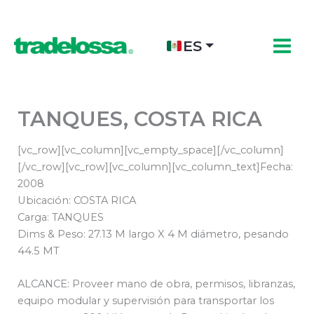
Ir
al
contenido
ES
TANQUES, COSTA RICA
[vc_row][vc_column][vc_empty_space][/vc_column]
[/vc_row][vc_row][vc_column][vc_column_text]Fecha:
2008
Ubicación: COSTA RICA
Carga: TANQUES
Dims & Peso: 27.13 M largo X 4 M diámetro, pesando
44.5 MT
ALCANCE: Proveer mano de obra, permisos, libranzas,
equipo modular y supervisión para transportar los